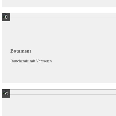
©
Botament GmbH
Botament
Bauchemie mit Vertrauen
©
BMI Deutschland GmbH Marke Braas