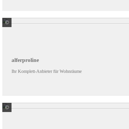
©
alferproline GmbH
alferproline
Ihr Komplett-Anbieter für Wohnräume
©
ARDEX GmbH