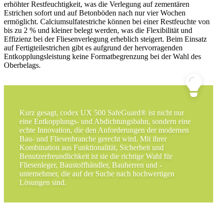
erhöhter Restfeuchtigkeit, was die Verlegung auf zementären
Estrichen sofort und auf Betonböden nach nur vier Wochen
ermöglicht. Calciumsulfatestriche können bei einer Restfeuchte von
bis zu 2 % und kleiner belegt werden, was die Flexibilität und
Effizienz bei der Fliesenverlegung erheblich steigert. Beim Einsatz
auf Fertigteilestrichen gibt es aufgrund der hervorragenden
Entkopplungsleistung keine Formatbegrenzung bei der Wahl des
Oberbelags.
Kurz gesagt, codex UX 500 SafeGuard® ist nicht nur
eine Entkopplungs- und Abdichtungsbahn, sondern eine
echte Innovation, die den Anforderungen der modernen
Bau- und Fliesenbranche gerecht wird. Mit ihrer
Kombination aus Funktionalität, Sicherheit und
Benutzerfreundlichkeit ist sie die richtige Wahl für
Fliesenleger, Baustoffhändler, Bauherren und -
unternehmer, die auf der Suche nach hochwertigen
Lösungen sind.