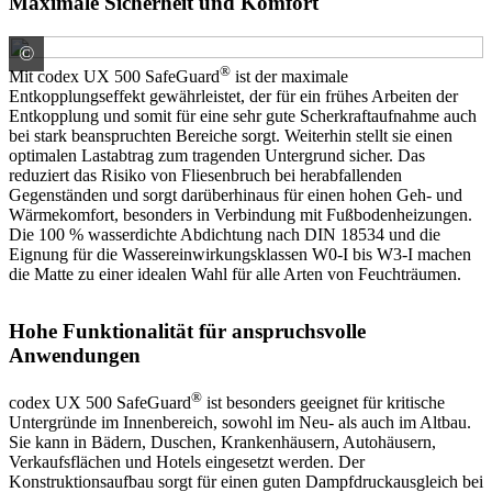
Maximale Sicherheit und Komfort
©
codex GmbH & Co. KG Ein Unternehmen der Uzin Utz
®
Mit codex UX 500 SafeGuard
ist der maximale
Entkopplungseffekt gewährleistet, der für ein frühes Arbeiten der
Entkopplung und somit für eine sehr gute Scherkraftaufnahme auch
bei stark beanspruchten Bereiche sorgt. Weiterhin stellt sie einen
optimalen Lastabtrag zum tragenden Untergrund sicher. Das
reduziert das Risiko von Fliesenbruch bei herabfallenden
Gegenständen und sorgt darüberhinaus für einen hohen Geh- und
Wärmekomfort, besonders in Verbindung mit Fußbodenheizungen.
Die 100 % wasserdichte Abdichtung nach DIN 18534 und die
Eignung für die Wassereinwirkungsklassen W0-I bis W3-I machen
die Matte zu einer idealen Wahl für alle Arten von Feuchträumen.
Hohe Funktionalität für anspruchsvolle
Anwendungen
®
codex UX 500 SafeGuard
ist besonders geeignet für kritische
Untergründe im Innenbereich, sowohl im Neu- als auch im Altbau.
Sie kann in Bädern, Duschen, Krankenhäusern, Autohäusern,
Verkaufsflächen und Hotels eingesetzt werden. Der
Konstruktionsaufbau sorgt für einen guten Dampfdruckausgleich bei