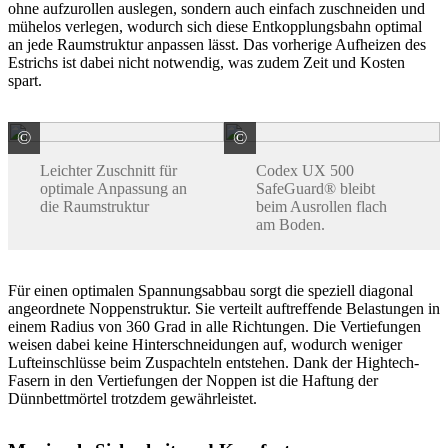
ohne aufzurollen auslegen, sondern auch einfach zuschneiden und
mühelos verlegen, wodurch sich diese Entkopplungsbahn optimal
an jede Raumstruktur anpassen lässt. Das vorherige Aufheizen des
Estrichs ist dabei nicht notwendig, was zudem Zeit und Kosten
spart.
©
©
codex GmbH & Co. KG Ein Unternehmen der Uzin Utz
codex GmbH & Co. KG E
Leichter Zuschnitt für
Codex UX 500
optimale Anpassung an
SafeGuard® bleibt
die Raumstruktur
beim Ausrollen flach
am Boden.
Für einen optimalen Spannungsabbau sorgt die speziell diagonal
angeordnete Noppenstruktur. Sie verteilt auftreffende Belastungen in
einem Radius von 360 Grad in alle Richtungen. Die Vertiefungen
weisen dabei keine Hinterschneidungen auf, wodurch weniger
Lufteinschlüsse beim Zuspachteln entstehen. Dank der Hightech-
Fasern in den Vertiefungen der Noppen ist die Haftung der
Dünnbettmörtel trotzdem gewährleistet.